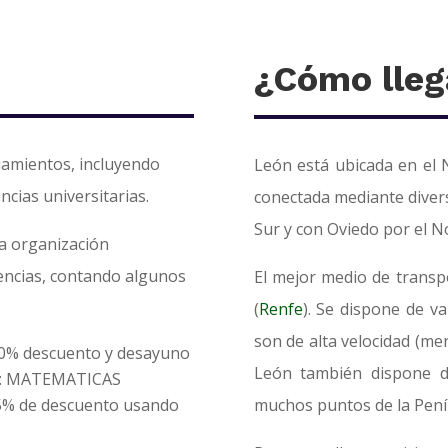
¿Cómo lleg
jamientos, incluyendo
León está ubicada en el 
ncias universitarias.
conectada mediante divers
Sur y con Oviedo por el N
la organización
dencias, contando algunos
El mejor medio de transpo
(
Renfe
). Se dispone de va
son de alta velocidad (me
10% descuento y desayuno
León también dispone d
to: MATEMATICAS
 5% de descuento usando
muchos puntos de la Pení