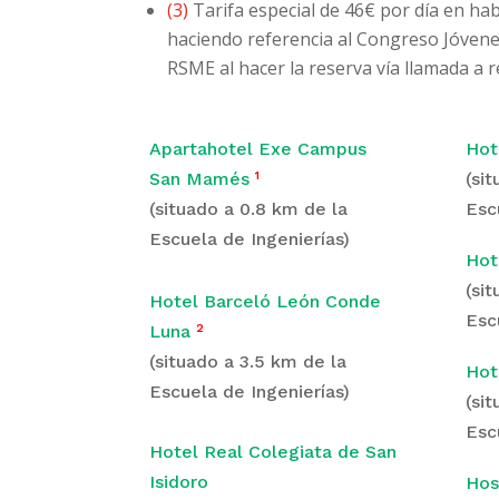
(3)
Tarifa especial de 46€ por día en ha
haciendo referencia al Congreso Jóvene
RSME al hacer la reserva vía llamada a 
Apartahotel Exe Campus
Hot
San Mamés
¹
(si
(situado a 0.8 km de la
Esc
Escuela de Ingenierías)
Hot
(si
Hotel Barceló León Conde
Esc
Luna
²
(situado a 3.5 km de la
Hot
Escuela de Ingenierías)
(si
Esc
Hotel Real Colegiata de San
Isidoro
Hos