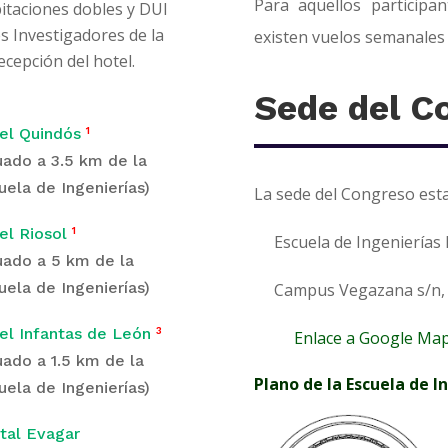
Para aquellos participa
bitaciones dobles y DUI
s Investigadores de la
existen vuelos semanales 
recepción del hotel.
Sede del C
el Quindós
¹
tuado a 3.5 km de la
uela de Ingenierías)
La sede del Congreso esta
el Riosol
¹
Escuela de Ingenierías In
tuado a 5 km de la
uela de Ingenierías)
Campus Vegazana s/n, 
el Infantas de León
³
Enlace a Google Ma
tuado a 1.5 km de la
Plano de la Escuela de I
uela de Ingenierías)
tal Evagar