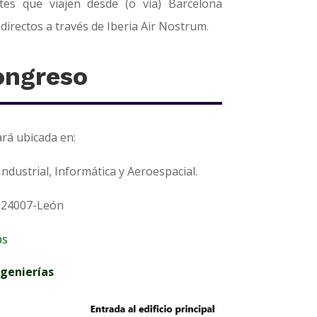
ntes que viajen desde (o vía) Barcelona
directos a través de Iberia Air Nostrum.
ongreso
rá ubicada en:
dustrial, Informática y Aeroespacial.
24007-León
ps
ngenierías